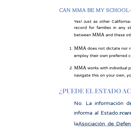
CAN MMA BE MY SCHOOL-O
Yes! Just as other Californ
record for families in any s
MMA
between
and these oth
MMA
does not dictate nor r
employ their own preferred cu
MMA
works with individual p
navigate this on your own, y
¿PUEDE EL ESTADO A
No. La información de
rca
informa al Estado.
r
la
Asociación de Defen