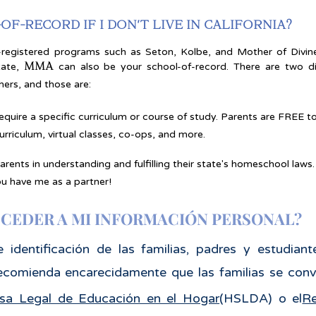
F-RECORD IF I DON'T LIVE IN CALIFORNIA?
ia-registered programs such as Seton, Kolbe, and Mother of Divin
MMA
tate,
can also be your school-of-record. There are two dis
ers, and those are:
equire a specific curriculum or course of study. Parents are FREE 
rriculum, virtual classes, co-ops, and more.
arents in understanding and fulfilling their state's homeschool laws.
ou have me as a partner!
CCEDER A MI INFORMACIÓN PERSONAL?
 identificación de las familias, padres y estudian
ecomienda encarecidamente que las familias se con
sa Legal de Educación en el Hogar
(HSLDA) o el
Re