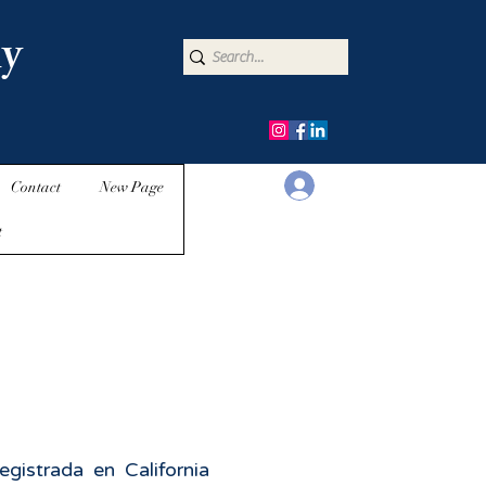
y
Iniciar sesión
Contact
New Page
t
gistrada en California