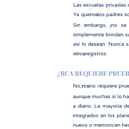
Las escuelas privadas d
rca
Ya que
los padres s
Sin embargo, ¡no se 
simplemente brindan su 
así lo desean. Nunca s
rca
el
registros.
¿RCA REQUIERE PRUE
rca
No,
no requiere prue
aunque muchas sí lo ha
a diario. La mayoría d
integrados en los plan
nuevo o memoricen hec