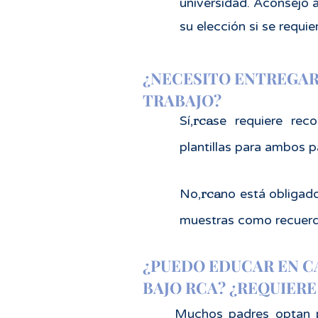
universidad. Aconsejo a
su elección si se requi
¿NECESITO ENTREGAR
TRABAJO?
rca
Sí,
se requiere reco
plantillas para ambos p
rca
No,
no está obligad
muestras como recuerdo
¿PUEDO EDUCAR EN C
BAJO RCA? ¿REQUIERE
Muchos padres optan p