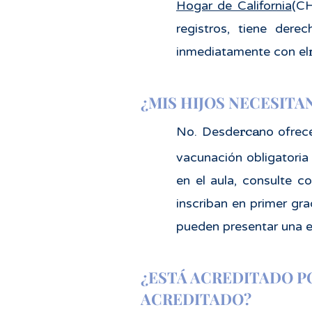
Hogar de California
(CH
registros, tiene der
inmediatamente con el
¿MIS HIJOS NECESITA
rca
No. Desde
no ofrec
vacunación obligatoria d
en el aula, consulte c
inscriban en primer gr
pueden presentar una 
¿ESTÁ ACREDITADO P
ACREDITADO?