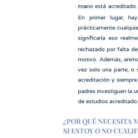
rca
no está acreditado.
En primer lugar, ha
prácticamente cualquier
significaría eso realm
rechazado por falta d
motivo. Además, animo 
vez solo una parte, o 
acreditación y siempre
padres investiguen la u
de estudios acreditado 
¿POR QUÉ NECESITA M
SI ESTOY O NO CUALI