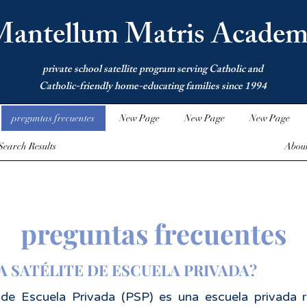
antellum Matris Academ
private school satellite program serving Catholic and
Catholic-friendly home-educating families since 1994
preguntas frecuentes
New Page
New Page
New Page
Search Results
Abou
preguntas frecuentes
 SATÉLITE DE ESCUELA PRIVADA?
de Escuela Privada (PSP) es una escuela privada re