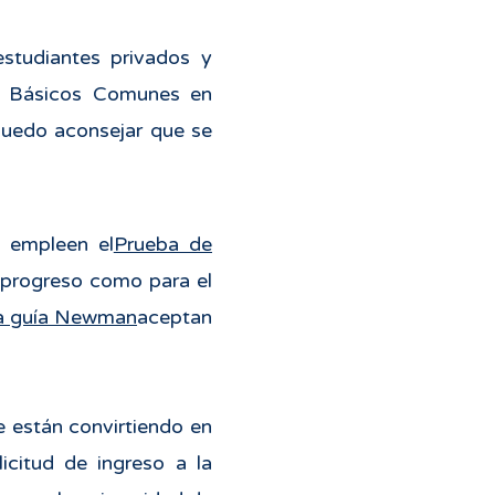
studiantes privados y
es Básicos Comunes en
puedo aconsejar que se
a empleen el
Prueba de
 progreso como para el
la guía Newman
aceptan
e están convirtiendo en
icitud de ingreso a la