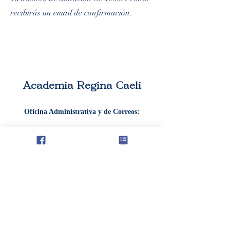
recibirás un email de confirmación.
Academia Regina Caeli
Oficina Administrativa y de Correos:
304 S. Calle 9
Humboldt, KS 66748
reginacaeliacademy@protonmail.com
Dirección registrada en California: